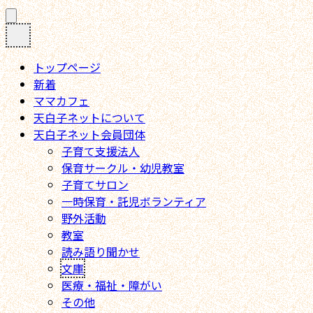
コ
ン
テ
ン
トップページ
ツ
新着
へ
ママカフェ
ス
天白子ネットについて
キ
天白子ネット会員団体
ッ
子育て支援法人
プ
保育サークル・幼児教室
子育てサロン
一時保育・託児ボランティア
野外活動
教室
読み語り聞かせ
文庫
医療・福祉・障がい
その他