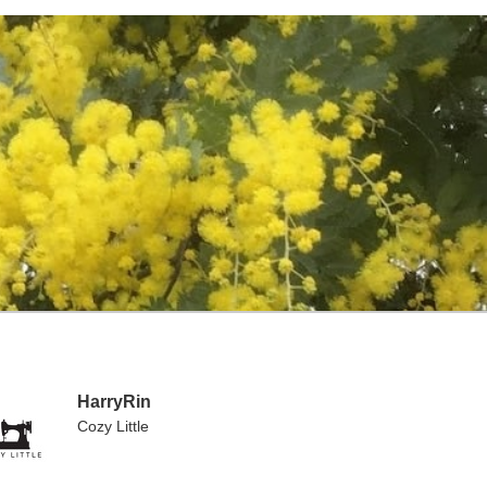
HarryRin
Cozy Little