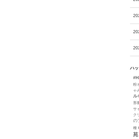
2
20
20
ハッ
#
粉
ゃ
ル
形
サ
ク
の
種
苑