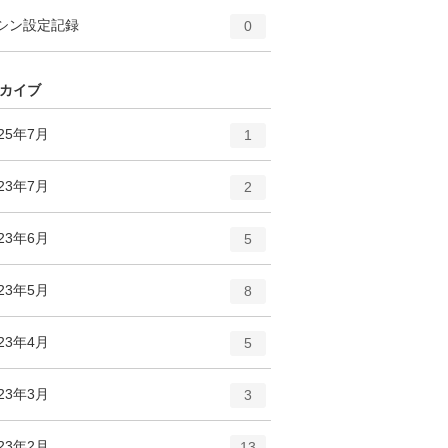
ー
ト
エ
件
シン設定記録
数
0
リ
ン
ー
ト
数
リ
カイブ
ー
数
エ
件
025年7月
1
ン
ト
エ
件
023年7月
2
リ
ン
ー
ト
エ
件
023年6月
数
5
リ
ン
ー
ト
エ
件
023年5月
数
8
リ
ン
ー
ト
エ
件
023年4月
数
5
リ
ン
ー
ト
エ
件
023年3月
数
3
リ
ン
ー
ト
エ
件
023年2月
数
13