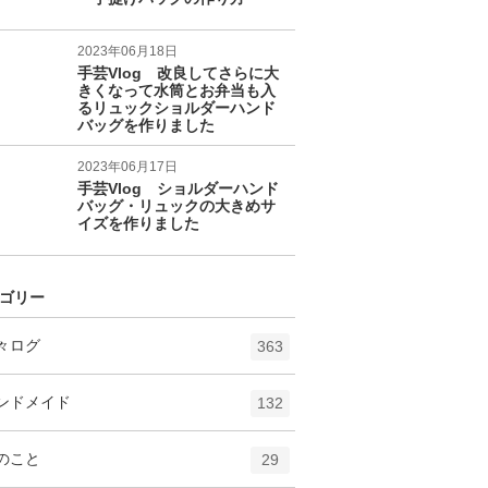
2023年06月18日
手芸Vlog 改良してさらに大
きくなって水筒とお弁当も入
るリュックショルダーハンド
バッグを作りました
2023年06月17日
手芸Vlog ショルダーハンド
バッグ・リュックの大きめサ
イズを作りました
ゴリー
エ
件
々ログ
363
ン
ト
エ
件
ンドメイド
132
リ
ン
ー
ト
エ
件
のこと
数
29
リ
ン