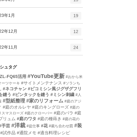
リ
ン
ー
ト
エ
件
023年1月
数
19
リ
ン
ー
ト
エ
件
22年12月
数
12
リ
ン
ー
ト
エ
件
22年11月
数
24
リ
ン
ー
ト
数
リ
シュタグ
ー
#YouTube更新
HZL-FQ65活用
#おから米
数
#サイトメンテナンス
オーツケーキ
#ソランち
#ネコチャン
#ピコミシン風ジグザグフリ
ん
を縫う
#ピンタックを縫う
#ミシン刺繍
#人
#型紙整理
#家のリフォーム
服
#庭のアジ
#庭のオルレヤ
#庭のキングローズ
イ
#庭の
#庭のバラ
#庭
リスマスローズ
#庭のクローバー
プリュム
#庭のワタ
#庭の種蒔き
#庭の花の
#洋裁
#装
#手芸
#花
#盆仕事
#裁ち合わせ図
#試作品
#通院メモ
#適当料理レシピ