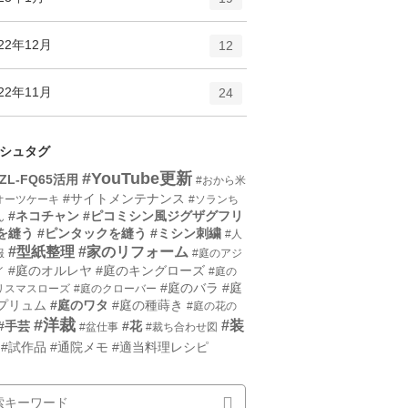
リ
ン
ー
ト
エ
件
22年12月
数
12
リ
ン
ー
ト
エ
件
22年11月
数
24
リ
ン
ー
ト
数
リ
シュタグ
ー
#YouTube更新
HZL-FQ65活用
#おから米
数
#サイトメンテナンス
オーツケーキ
#ソランち
#ネコチャン
#ピコミシン風ジグザグフリ
ん
を縫う
#ピンタックを縫う
#ミシン刺繍
#人
#型紙整理
#家のリフォーム
服
#庭のアジ
#庭のオルレヤ
#庭のキングローズ
イ
#庭の
#庭のバラ
#庭
リスマスローズ
#庭のクローバー
プリュム
#庭のワタ
#庭の種蒔き
#庭の花の
#洋裁
#装
#手芸
#花
#盆仕事
#裁ち合わせ図
#試作品
#通院メモ
#適当料理レシピ