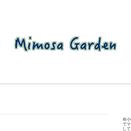
布小
でマ
して