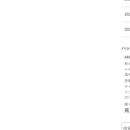
20
20
ハッ
#
粉
ゃ
ル
形
サ
ク
の
種
苑