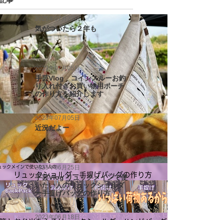
記事
2025年07月23日
気がついたら２年も
2023年07月05日
手芸Vlog コインスルーお釣
り入れ付きお買い物用ポーチ
の作り方を紹介します
2023年07月05日
近況だよー
2023年06月25日
手芸Vlog リュックメインで使
いたい人のリュックショルダ
ー手提げバッグの作り方
2023年06月18日