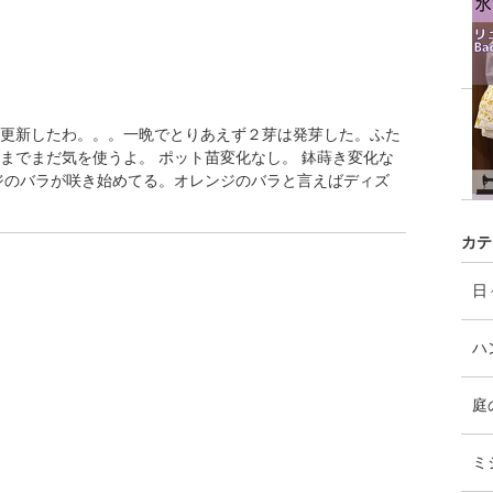
更新したわ。。。一晩でとりあえず２芽は発芽した。ふた
までまだ気を使うよ。 ポット苗変化なし。 鉢蒔き変化な
ジのバラが咲き始めてる。オレンジのバラと言えばディズ
カテ
日
ハ
庭
ミ