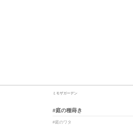
ミモザガーデン
#庭の種蒔き
#庭のワタ