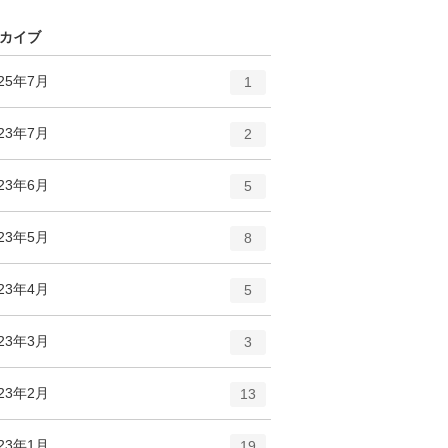
ー
ト
数
リ
カイブ
ー
数
エ
件
025年7月
1
ン
ト
エ
件
023年7月
2
リ
ン
ー
ト
エ
件
023年6月
数
5
リ
ン
ー
ト
エ
件
023年5月
数
8
リ
ン
ー
ト
エ
件
023年4月
数
5
リ
ン
ー
ト
エ
件
023年3月
数
3
リ
ン
ー
ト
エ
件
023年2月
数
13
リ
ン
ー
ト
エ
件
023年1月
数
19