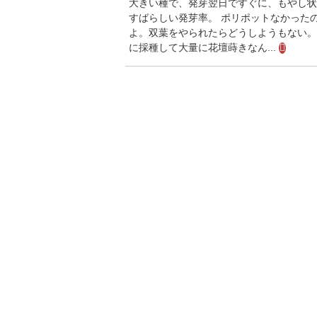
大きい種で、発芽翌日ですぐに、もやし状
すばらしい発芽率。 ポリポットなかった
よ。双葉をやられたらどうしようもない。
に採種して大量に花壇蒔きなん...