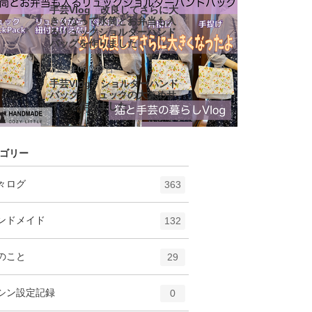
手芸Vlog 改良してさらに大
きくなって水筒とお弁当も入
るリュックショルダーハンド
バッグを作りました
2023年06月17日
手芸Vlog ショルダーハンド
バッグ・リュックの大きめサ
イズを作りました
ゴリー
エ
件
々ログ
363
ン
ト
エ
件
ンドメイド
132
リ
ン
ー
ト
エ
件
のこと
数
29
リ
ン
ー
ト
エ
件
シン設定記録
数
0
リ
ン