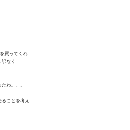
服を買ってくれ
し訳なく
ったわ。。。
売ることを考え