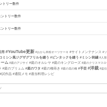
ントリー数
件
エントリー数
件
エントリー数
件
#YouTube更新
活用
#サイトメンテナンス
#おから米粉オーツケーキ
#
ピコミシン風ジグザグフリルを縫う
#ピンタックを縫う
#ミシン刺繍
#人
ォーム
#庭のオルレヤ
#庭のキングローズ
#庭のアジサイ
#庭のクリスマスロ
#洋裁
ラ
#庭のプリュム
#庭のワタ
#庭の種蒔き
#手芸
#庭の花の種
#盆
#試作品
#通院メモ
#適当料理レシピ