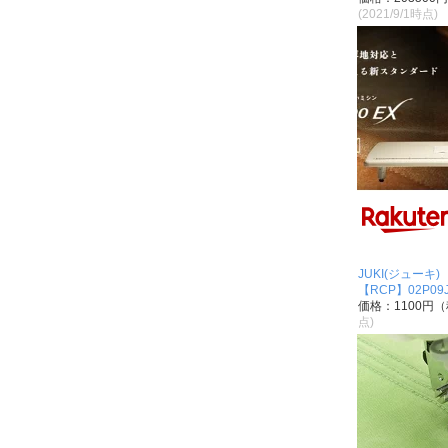
(2021/9/1時点)
JUKI(ジューキ
【RCP】02P09J
価格：1100円
点)