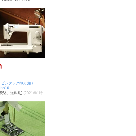
) ピンタック押え(細)
an16
（税込、送料別)
(2021/9/1時