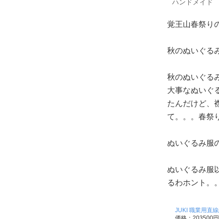
ハンドメイド
覚王山春祭り
秋のぬいぐる
秋のぬいぐる
大事なぬいぐ
たんだけど、
て。。。春祭
ぬいぐるみ服
ぬいぐるみ服
るわホント。
JUKI 職業用直線
価格：203500