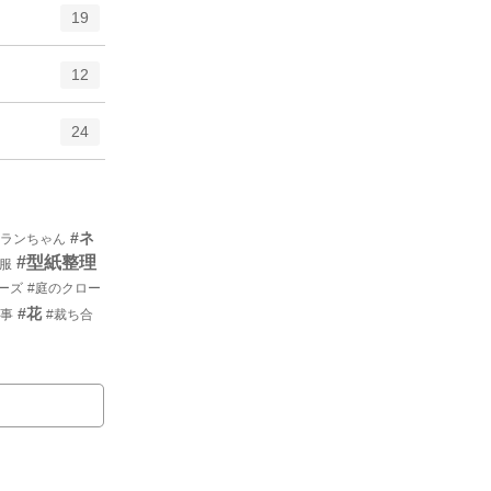
19
12
24
#ネ
ソランちゃん
#型紙整理
形服
ーズ
#庭のクロー
#花
仕事
#裁ち合