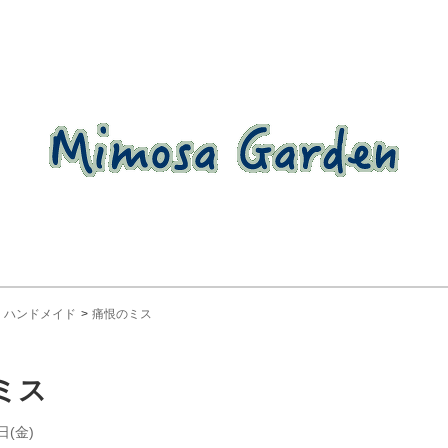
ハンドメイド
痛恨のミス
ミス
日(金)