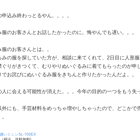
の申込み終わっとるやん。。。。
み服のお客さんとお話したかったのに。悔やんでも遅い。。。
み服のお客さんとは。。
るみの服を探していた方が、相談に来てくれて、2日目に人形
襟ぐりがきつくて、むりやりぬいぐるみに着てもらったのが申
りでお詫びにぬいぐるみ服をきちんと作りたかったんだよ。。
の人に会える可能性が消えた。。。今年の目的の一つをもう失
以外にも、手芸材料をめっちゃ増やしちゃったので、どこかで
。。
縫いミシンSL-700EX
円（税込、送料無料)