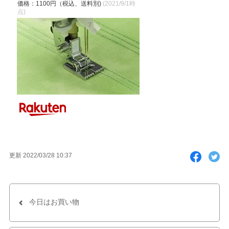
価格：1100円（税込、送料別)
(2021/9/1時
点)
F
T
更新 2022/03/28 10:37
a
w
c
i
e
t
b
t
o
e
今日はお買い物
o
r
k
で
で
シ
シ
ェ