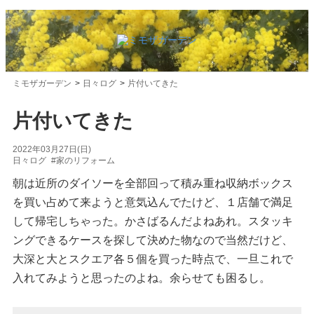
ミモザガーデン
日々ログ
片付いてきた
片付いてきた
2022年03月27日(日)
日々ログ
#家のリフォーム
朝は近所のダイソーを全部回って積み重ね収納ボックス
を買い占めて来ようと意気込んでたけど、１店舗で満足
して帰宅しちゃった。かさばるんだよねあれ。スタッキ
ングできるケースを探して決めた物なので当然だけど、
大深と大とスクエア各５個を買った時点で、一旦これで
入れてみようと思ったのよね。余らせても困るし。