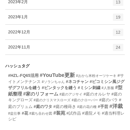
エ
件
2023年2月
数
13
リ
ン
ー
ト
エ
件
2023年1月
数
19
リ
ン
ー
ト
エ
件
2022年12月
数
12
リ
ン
ー
ト
エ
件
2022年11月
数
24
リ
ン
ー
ト
数
リ
ハッシュタグ
ー
#YouTube更新
#HZL-FQ65活用
#サ
#おから米粉オーツケーキ
数
イトメンテナンス
#ネコチャン
#ピコミシン風ジグ
#ソランちゃん
#型
ザグフリルを縫う
#ピンタックを縫う
#ミシン刺繍
#人形服
紙整理
#家のリフォーム
#庭のオルレヤ
#庭の
#庭のアジサイ
キングローズ
#庭のバラ
#
#庭のクリスマスローズ
#庭のクローバー
#洋裁
庭のプリュム
#庭のワタ
#庭の種蒔き
#手芸
#庭の花の種
#装苑
#花
#試作品
#通院メモ
#適当料理レ
#盆仕事
#裁ち合わせ図
シピ