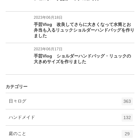
2023年06月18日
手芸Vlog 改良してさらに大きくなって水筒とお
弁当も入るリュックショルダーハンドバッグを作り
ました
2023年06月17日
手芸Vlog ショルダーハンドバッグ・リュックの
大きめサイズを作りました
カテゴリー
エ
件
日々ログ
363
ン
ト
エ
件
ハンドメイド
132
リ
ン
ー
ト
エ
件
庭のこと
数
29
リ
ン