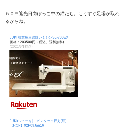
５０％遮光日向ぼっこ中の猫たち。もうすぐ足場が取れ
るからね。
JUKI 職業用直線縫いミシンSL-700EX
価格：203500円（税込、送料無料)
(2021/9/1時点)
JUKI(ジューキ) ピンタック押え(細)
【RCP】02P09Jan16