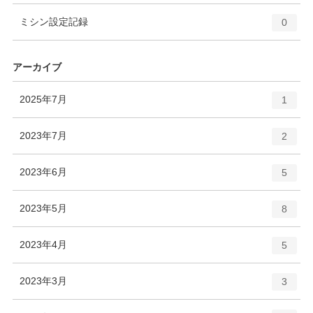
ー
ト
エ
件
ミシン設定記録
数
0
リ
ン
ー
ト
数
リ
アーカイブ
ー
数
エ
件
2025年7月
1
ン
ト
エ
件
2023年7月
2
リ
ン
ー
ト
エ
件
2023年6月
数
5
リ
ン
ー
ト
エ
件
2023年5月
数
8
リ
ン
ー
ト
エ
件
2023年4月
数
5
リ
ン
ー
ト
エ
件
2023年3月
数
3
リ
ン
ー
ト