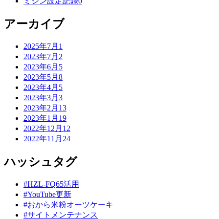
リ
ン
ト
エ
件
ミシン設定記録
0
ー
ト
リ
ン
数
リ
ー
ト
アーカイブ
ー
数
リ
数
ー
エ
件
2025年7月
1
数
ン
エ
件
2023年7月
2
ト
ン
エ
件
2023年6月
5
リ
ト
ン
エ
件
2023年5月
8
ー
リ
ト
ン
エ
件
2023年4月
5
数
ー
リ
ト
ン
エ
件
2023年3月
3
数
ー
リ
ト
ン
エ
件
2023年2月
13
数
ー
リ
ト
ン
エ
件
2023年1月
19
数
ー
リ
ト
ン
エ
件
2022年12月
12
数
ー
リ
ト
ン
エ
件
2022年11月
24
数
ー
リ
ト
ン
数
ー
リ
ト
ハッシュタグ
数
ー
リ
数
ー
#HZL-FQ65活用
数
#YouTube更新
#おから米粉オーツケーキ
#サイトメンテナンス