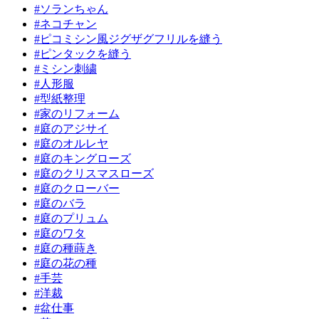
#ソランちゃん
#ネコチャン
#ピコミシン風ジグザグフリルを縫う
#ピンタックを縫う
#ミシン刺繍
#人形服
#型紙整理
#家のリフォーム
#庭のアジサイ
#庭のオルレヤ
#庭のキングローズ
#庭のクリスマスローズ
#庭のクローバー
#庭のバラ
#庭のプリュム
#庭のワタ
#庭の種蒔き
#庭の花の種
#手芸
#洋裁
#盆仕事