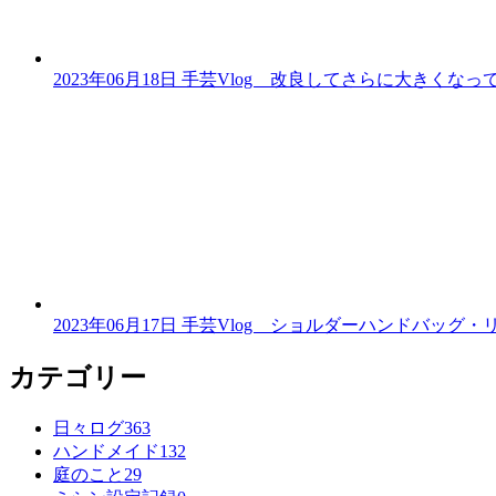
2023年06月18日
手芸Vlog 改良してさらに大きくな
2023年06月17日
手芸Vlog ショルダーハンドバッグ
カテゴリー
エ
件
日々ログ
363
ン
エ
件
ハンドメイド
132
ト
エ
件
ン
庭のこと
29