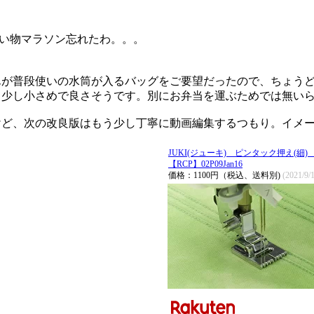
い物マラソン忘れたわ。。。
んが普段使いの水筒が入るバッグをご要望だったので、ちょう
う少し小さめで良さそうです。別にお弁当を運ぶためでは無い
けど、次の改良版はもう少し丁寧に動画編集するつもり。イメ
JUKI(ジューキ) ピンタック押え(細
【RCP】02P09Jan16
価格：1100円（税込、送料別)
(2021/9