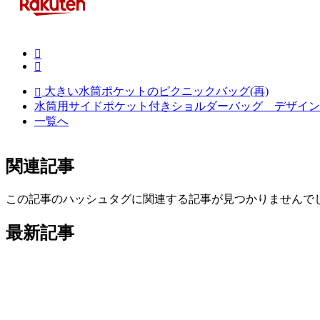
Facebook
Twitter
で
で
シ
大きい水筒ポケットのピクニックバッグ(再)
シ
ェ
水筒用サイドポケット付きショルダーバッグ デザイン
ェ
ア
一覧へ
ア
す
す
る
る
関連記事
この記事のハッシュタグに関連する記事が見つかりませんで
最新記事