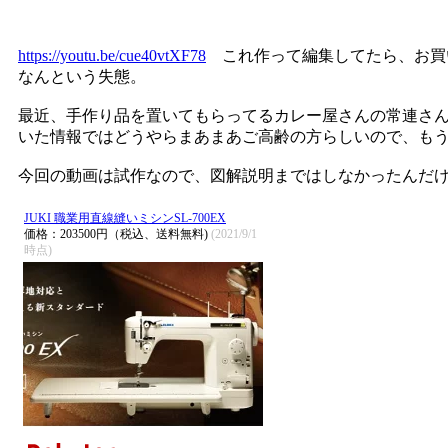
https://youtu.be/cue40vtXF78
これ作って編集してたら、お買
なんという失態。
最近、手作り品を置いてもらってるカレー屋さんの常連さ
いた情報ではどうやらまあまあご高齢の方らしいので、も
今回の動画は試作なので、図解説明まではしなかったんだ
JUKI 職業用直線縫いミシンSL-700EX
価格：203500円（税込、送料無料)
(2021/9/1
時点)