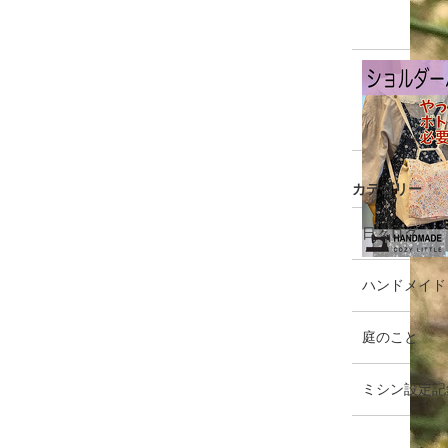
カテゴリー
エ
件
日々ログ
ン
ト
ハンドメイド
リ
ー
エ
件
庭のこと
数
ン
ト
ミシン設定記
リ
ー
数