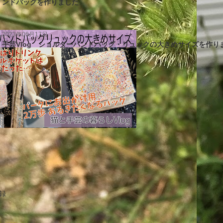
ンドバッグを作りました
2023年06月17日
手芸Vlog ショルダーハンドバッグ・リュックの大きめサイズを作り
エ
件
ン
ト
リ
ー
エ
件
録
数
ン
ト