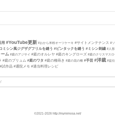
エ
件
ン
ト
エ
件
リ
ン
ー
ト
数
リ
ー
#YouTube更新
活用
#サイトメンテナンス
#おから米粉オーツケーキ
#
数
ピコミシン風ジグザグフリルを縫う
#ピンタックを縫う
#ミシン刺繍
#人
ォーム
#庭のオルレヤ
#庭のキングローズ
#庭のアジサイ
#庭のクリスマスロ
#洋裁
ラ
#庭のプリュム
#庭のワタ
#庭の種蒔き
#手芸
#庭の花の種
#盆
#試作品
#通院メモ
#適当料理レシピ
©2021-2026 http://mymimosa.net/