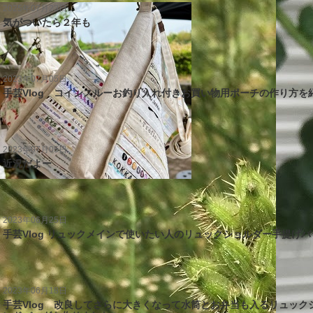
2025年07月23日
気がついたら２年も
2023年07月05日
手芸Vlog コインスルーお釣り入れ付きお買い物用ポーチの作り方を
2023年07月05日
近況だよー
2023年06月25日
手芸Vlog リュックメインで使いたい人のリュックショルダー手提げ
2023年06月18日
手芸Vlog 改良してさらに大きくなって水筒とお弁当も入るリュック