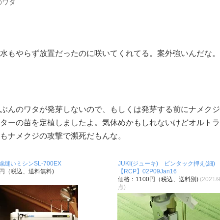
のワタ
水もやらず放置だったのに咲いてくれてる。案外強いんだな。
ぶんのワタが発芽しないので、もしくは発芽する前にナメクジ
ターの苗を定植しましたよ。気休めかもしれないけどオルトラ
もナメクジの攻撃で瀕死だもんな。
直線縫いミシンSL-700EX
JUKI(ジューキ) ピンタック押え(細
0円（税込、送料無料)
【RCP】02P09Jan16
価格：1100円（税込、送料別)
(2021/
点)