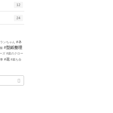
12
24
#ネ
ソランちゃん
#型紙整理
形服
ーズ
#庭のクロー
#花
仕事
#裁ち合