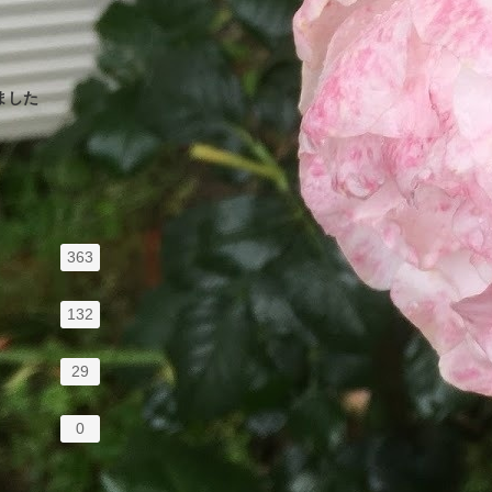
ました
363
132
29
0