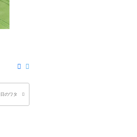
F
T
a
w
c
i
e
t
b
t
o
e
o
r
今日のワタ
k
で
で
シ
シ
ェ
ェ
ア
ア
す
す
る
る