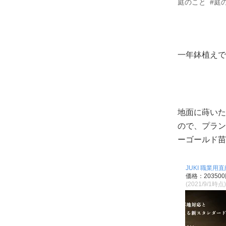
庭のこと
#庭
一年鉢植えで
地面に蒔いた
ので、プラン
ーゴールド苗
JUKI 職業用
価格：20350
(2021/9/1時点)