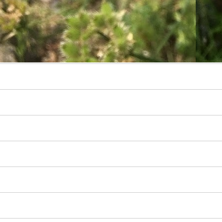
リ
ー
数