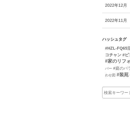
ト
2022年12月
数
リ
ー
2022年11月
数
ハッシュタグ
#HZL-FQ65
コチャン
#
#家のリフ
#庭のバ
バー
#装苑
わせ図