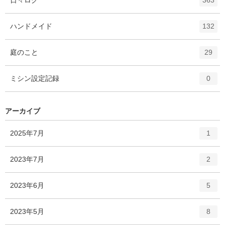
363
ン
ト
エ
件
ハンドメイド
132
リ
ン
ー
ト
エ
件
庭のこと
数
29
リ
ン
ー
ト
エ
件
ミシン設定記録
数
0
リ
ン
ー
ト
数
リ
アーカイブ
ー
数
エ
件
2025年7月
1
ン
ト
エ
件
2023年7月
2
リ
ン
ー
ト
エ
件
2023年6月
数
5
リ
ン
ー
ト
エ
件
2023年5月
数
8
リ
ン