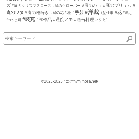
ズ
#庭のバラ
#庭のプリュム
#
#庭のクリスマスローズ
#庭のクローバー
#洋裁
庭のワタ
#庭の種蒔き
#手芸
#花
#庭の花の種
#盆仕事
#裁ち
#装苑
#試作品
#通院メモ
#適当料理レシピ
合わせ図
©2021-2026 http://mymimosa.net/