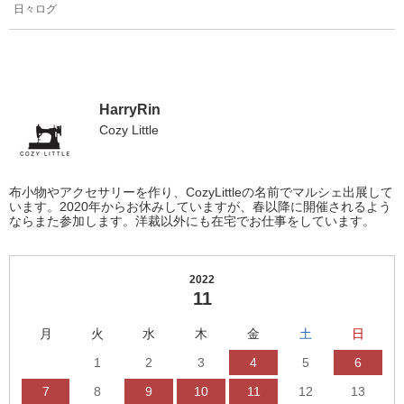
日々ログ
HarryRin
Cozy Little
布小物やアクセサリーを作り、CozyLittleの名前でマルシェ出展して
います。2020年からお休みしていますが、春以降に開催されるよう
ならまた参加します。洋裁以外にも在宅でお仕事をしています。
2022
11
月
火
水
木
金
土
日
1
2
3
4
5
6
7
8
9
10
11
12
13