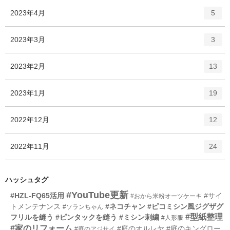
ー
ト
エ
件
2023年4月
数
5
リ
ン
ー
ト
エ
件
2023年3月
数
3
リ
ン
ー
ト
エ
件
2023年2月
数
13
リ
ン
ー
ト
エ
件
2023年1月
数
19
リ
ン
ー
ト
エ
件
2022年12月
数
12
リ
ン
ー
ト
エ
件
2022年11月
数
24
リ
ン
ー
ト
数
リ
ハッシュタグ
ー
#YouTube更新
#HZL-FQ65活用
#サイ
#おから米粉オーツケーキ
数
トメンテナンス
#ネコチャン
#ピコミシン風ジグザグ
#ソランちゃん
#型紙整理
フリルを縫う
#ピンタックを縫う
#ミシン刺繍
#人形服
#家のリフォーム
#庭のオルレヤ
#庭のキングロー
#庭のアジサイ