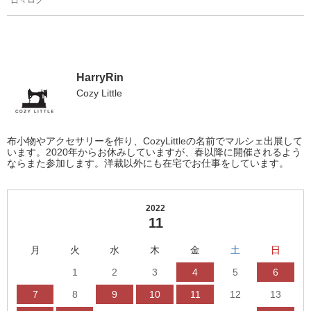
HarryRin
Cozy Little
布小物やアクセサリーを作り、CozyLittleの名前でマルシェ出展して
います。2020年からお休みしていますが、春以降に開催されるよう
ならまた参加します。洋裁以外にも在宅でお仕事をしています。
2022
11
月
火
水
木
金
土
日
1
2
3
4
5
6
7
8
9
10
11
12
13