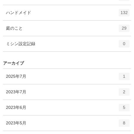
ン
ト
エ
件
ハンドメイド
132
リ
ン
ー
ト
エ
件
庭のこと
数
29
リ
ン
ー
ト
エ
件
ミシン設定記録
数
0
リ
ン
ー
ト
数
リ
アーカイブ
ー
数
エ
件
2025年7月
1
ン
ト
エ
件
2023年7月
2
リ
ン
ー
ト
エ
件
2023年6月
数
5
リ
ン
ー
ト
エ
件
2023年5月
数
8
リ
ン
ー