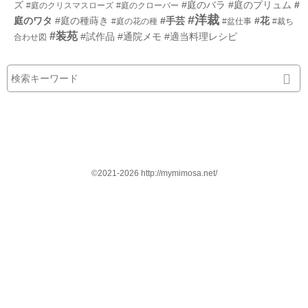
ズ
#庭のバラ
#庭のプリュム
#
#庭のクリスマスローズ
#庭のクローバー
#洋裁
庭のワタ
#庭の種蒔き
#手芸
#花
#庭の花の種
#盆仕事
#裁ち
#装苑
#試作品
#通院メモ
#適当料理レシピ
合わせ図
©2021-2026 http://mymimosa.net/