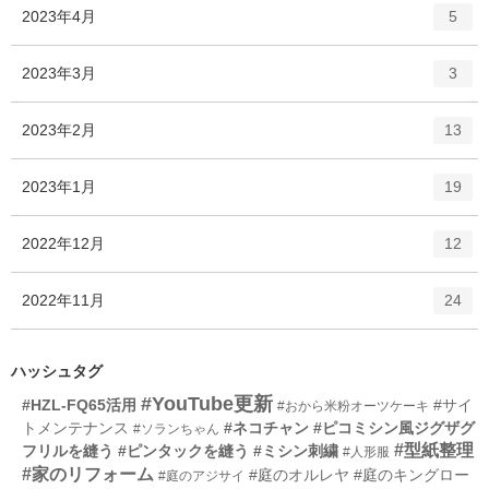
ト
エ
件
2023年4月
数
5
リ
ン
ー
ト
エ
件
2023年3月
数
3
リ
ン
ー
ト
エ
件
2023年2月
数
13
リ
ン
ー
ト
エ
件
2023年1月
数
19
リ
ン
ー
ト
エ
件
2022年12月
数
12
リ
ン
ー
ト
エ
件
2022年11月
数
24
リ
ン
ー
ト
数
リ
ハッシュタグ
ー
#YouTube更新
#HZL-FQ65活用
#サイ
#おから米粉オーツケーキ
数
トメンテナンス
#ネコチャン
#ピコミシン風ジグザグ
#ソランちゃん
#型紙整理
フリルを縫う
#ピンタックを縫う
#ミシン刺繍
#人形服
#家のリフォーム
#庭のオルレヤ
#庭のキングロー
#庭のアジサイ