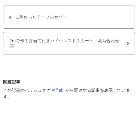
e
t
b
t
o
e
o
r
去年作ったテーブルカバー
k
で
シ
ェ
2mで作る背当て付きハイウエストスカート 裁ち合わせ
ア
図
す
る
関連記事
この記事のハッシュタグ
#洋裁
から関連する記事を表示していま
す。