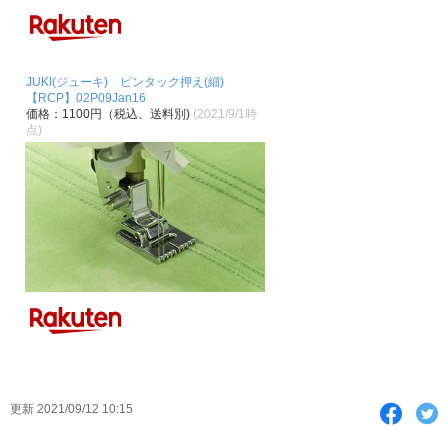
JUKI(ジューキ) ピンタック押え(細)
【RCP】02P09Jan16
価格：1100円（税込、送料別)
(2021/9/1時
点)
F
T
更新 2021/09/12 10:15
a
w
c
i