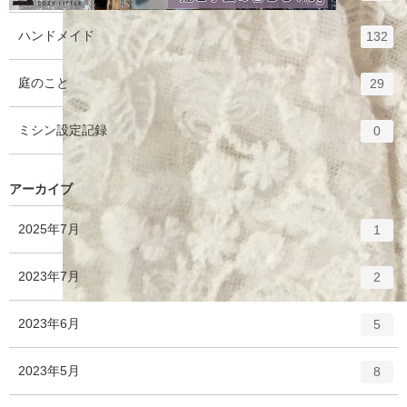
ン
ト
エ
件
ハンドメイド
132
リ
ン
ー
ト
エ
件
庭のこと
数
29
リ
ン
ー
ト
エ
件
ミシン設定記録
数
0
リ
ン
ー
ト
数
リ
アーカイブ
ー
数
エ
件
2025年7月
1
ン
ト
エ
件
2023年7月
2
リ
ン
ー
ト
エ
件
2023年6月
数
5
リ
ン
ー
ト
エ
件
2023年5月
数
8
リ
ン
ー