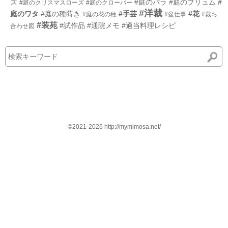
ズ
#庭のバラ
#庭のプリュム
#
#庭のクリスマスローズ
#庭のクローバー
#洋裁
庭のワタ
#庭の種蒔き
#手芸
#花
#庭の花の種
#盆仕事
#裁ち
#装苑
#試作品
#通院メモ
#適当料理レシピ
合わせ図
©2021-2026 http://mymimosa.net/