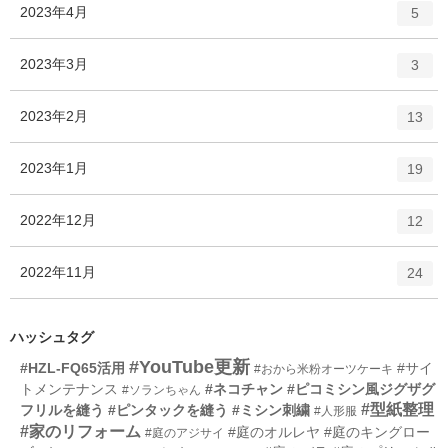
ト
エ
件
2023年4月
数
5
リ
ン
ー
ト
エ
件
2023年3月
数
3
リ
ン
ー
ト
エ
件
2023年2月
数
13
リ
ン
ー
ト
エ
件
2023年1月
数
19
リ
ン
ー
ト
エ
件
2022年12月
数
12
リ
ン
ー
ト
エ
件
2022年11月
数
24
リ
ン
ー
ト
数
リ
ハッシュタグ
ー
#YouTube更新
#HZL-FQ65活用
#サイ
#おから米粉オーツケーキ
数
トメンテナンス
#ネコチャン
#ピコミシン風ジグザグ
#ソランちゃん
#型紙整理
フリルを縫う
#ピンタックを縫う
#ミシン刺繍
#人形服
#家のリフォーム
#庭のオルレヤ
#庭のキングロー
#庭のアジサイ