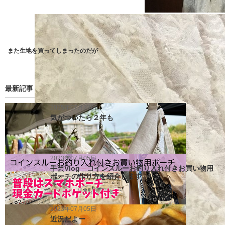
また生地を買ってしまったのだが
最新記事
2025年07月23日
気がついたら２年も
2023年07月05日
手芸Vlog コインスルーお釣り入れ付きお買い物用
ポーチの作り方を紹介します
2023年07月05日
近況だよー