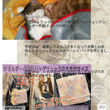
2023年06月25日
手芸Vlog リュックメインで使いたい人のリュックシ
ョルダー手提げバッグの作り方
2023年06月18日
手芸Vlog 改良してさらに大きくなって水筒とお弁
当も入るリュックショルダーハンドバッグを作りまし
た
2023年06月17日
手芸Vlog ショルダーハンドバッグ・リュックの大
きめサイズを作りました
カテゴリー
エ
件
日々ログ
363